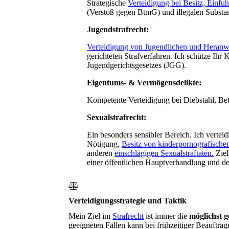
Strategische
Verteidigung bei Besitz, Einf
(Verstoß gegen BtmG) und illegalen Substa
Jugendstrafrecht
:
Verteidigung von Jugendlichen und Heranw
gerichteten Strafverfahren. Ich schütze Ihr
Jugendgerichtsgesetzes (JGG).
Eigentums- & Vermögensdelikte
:
Kompetente Verteidigung bei Diebstahl, Be
Sexualstrafrecht:
Ein besonders sensibler Bereich. Ich verteid
Nötigung,
Besitz von kinderpornografische
anderen
einschlägigen Sexualstraftaten.
Ziel
einer öffentlichen Hauptverhandlung und de
Verteidigungsstrategie und Taktik
Mein Ziel im
Strafrecht
ist immer die
möglichst 
geeigneten Fällen kann bei frühzeitiger Beauftrag