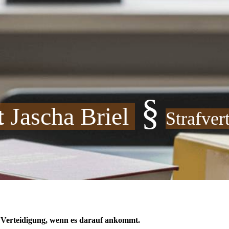
§
t
Jascha Briel
Strafver
e Verteidigung, wenn es darauf ankommt.