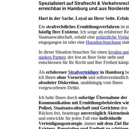
Spezialisiert auf Strafrecht & Verkehrsre
erreichbar in Hamburg und aus Norderste
Hart in der Sache. Loyal an Ihrer Seite. Erfah
Ein
strafrechtliches Ermittlungsverfahren
ist 
häufig Ihre Existenz
. Ich sorge als erfahrener R
Staatsanwaltschaft, sobald eine
polizeiliche Vorl
eingegangen ist oder eine
Hausdurchsuchung
stat
In dieser Situation brauchen Sie einen
loyalen un
starken Partner
, der fest an Ihrer Seite steht und
entschlossen für Ihr Recht und Ihre Freiheit kämpf
Als
erfahrener
Strafverteidiger
in Hamburg
be
ich Ihnen
ohne Vorurteile
und selbstverständlic
absoluter Diskretion
, unabhängig vom Ihnen
vorgeworfenen Delikt.
Ich halte Ihnen durch
sofortige Übernahme der
Kommunikation mit Ermittlungsbehörden wi
Polizei, Staatsanwaltschaft und Gerichten
den
Rücken frei, beantrage
unverzüglich Akteneinsi
und entwickle für jeden Fall eine
individuelle
Verteidigungsstrategie
, immer
mit dem Ziel Ih
Existenz, Reputation und Freiheit zu schützen