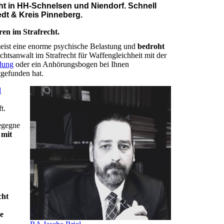
cht in HH-Schnelsen und Niendorf. Schnell
dt & Kreis Pinneberg.
ren im Strafrecht.
meist eine enorme psychische Belastung und
bedroht
echtsanwalt im Strafrecht für Waffengleichheit mit der
adung
oder ein Anhörungsbogen bei Ihnen
tgefunden hat.
d
t.
gegne
h
mit
e
cht
re
–