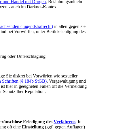
uhr und Handel mit Drogen
, Betäubungsmitteln
nzen - auch im Darknet-Kontext.
achsenden (Jugendstrafrecht)
in allen gegen sie
 Kind bei Vorwürfen, unter Berücksichtigung des
trug oder Unterschlagung.
ige Sie diskret bei Vorwürfen wie sexueller
n Schriften (§ 184b StGB)
, Vergewaltigung und
 ist hier in geeigneten Fällen oft die Vermeidung
r Schutz Iher Reputation.
geräuschlose Erledigung des
Verfahrens
. In
ung oft eine
Einstellung
(ggf. gegen Auflagen)