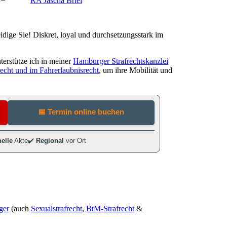
RA Jascha Briel
teidige Sie! Diskret, loyal und durchsetzungsstark im
terstütze ich in meiner
Hamburger Strafrechtskanzlei
echt und im Fahrerlaubnisrecht
, um ihre Mobilität und
iger
(auch
Sexualstrafrecht
,
BtM-Strafrecht
&