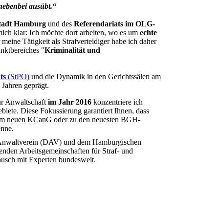
 nebenbei ausübt.“
stadt Hamburg
und des
Referendariats im OLG-
mich klar: Ich möchte dort arbeiten, wo es um
echte
 meine Tätigkeit als Strafverteidiger habe ich daher
nktbereiches "
Kriminalität und
ts
(StPO)
und die Dynamik in den Gerichtssälen am
 Jahren geprägt.
ur Anwaltschaft
im Jahr 2016
konzentriere ich
ete. Diese Fokussierung garantiert Ihnen, dass
 zum neuen KCanG oder zu den neuesten BGH-
enne.
 Anwaltverein (DAV) und dem Hamburgischen
nden Arbeitsgemeinschaften für Straf- und
tausch mit Experten bundesweit.