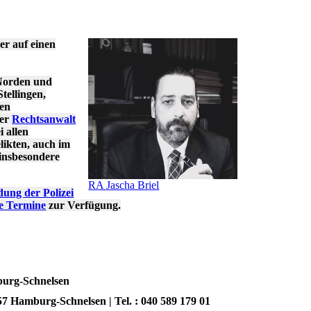
er auf einen
Norden und
tellingen,
ren
ner
Rechtsanwalt
i allen
likten, auch im
 insbesondere
RA Jascha Briel
dung der Polizei
ge Termine
zur Verfügung.
mburg-Schnelsen
7 Hamburg-Schnelsen | Tel. : 040 589 179 01