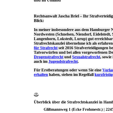
und im Umland
Rechtsanwalt Jascha Briel – Ihr Strafverteidig
Blick:
In meiner insbesondere aus dem Hamburger 
Nordwesten (Schnelsen, Niendorf, Eidelstedt, S
Langenhorn, Lokstedt, Lurup) gut erreichba
Strafrechtskanzlei übernehme ich als erfahre
für Strafrecht
seit 2016 Strafverteidigungen be
Tatvorwürfen und bei allen vorgeworfenen De
Drogenstrafrecht
und
Sexualstrafrecht
, sowie
auch im
Jugendstrafrecht
.
Für Erstberatungen oder wenn Sie eine
Vorla
erhalten
haben, stehen im Regelfall
kurzfristi
Überblick über die Strafrechtskanzlei in Ha
Glißmannweg 1 (Ecke Frohmestr.) | 2245