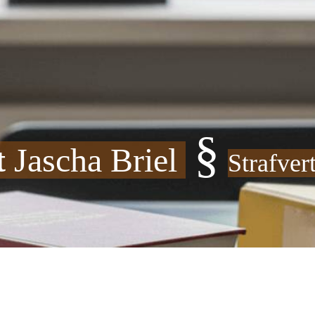
§
t
Jascha Briel
Strafver