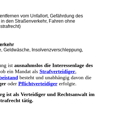
 entfernen vom Unfallort, Gefährdung des
f in den Straßenverkehr, Fahren ohne
trafrecht)
verkehr
ue, Geldwäsche, Insolvenzverschleppung,
ung ist
ausnahmslos die Interessenlage des
 ob ein Mandat als
Strafverteidiger
,
beistand
besteht und unabhängig davon die
ger
oder
Pflichtverteidiger
erfolgte.
g ist als Verteidiger und Rechtsanwalt im
rafrecht tätig.