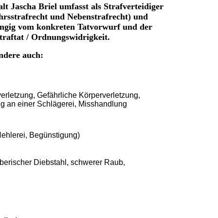
 Jascha Briel umfasst als Strafverteidiger
ehrsstrafrecht und Nebenstrafrecht) und
ngig vom konkreten Tatvorwurf und der
raftat / Ordnungswidrigkeit.
ndere auch:
verletzung, Gefährliche Körperverletzung,
ng an einer Schlägerei, Misshandlung
Hehlerei, Begünstigung)
erischer Diebstahl, schwerer Raub,