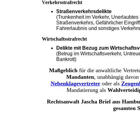
Verkehrsstrafrecht
Straßenverkehrsdelikte
(Trunkenheit im Verkehr, Unerlaubtes
Straßenverkehrs, Gefährlicher Eingrif
Fahrerlaubnis und sonstiges Verkehrss
Wirtschaftsstrafrecht
Delikte mit Bezug zum Wirtschafts
(Betrug im Wirtschaftsverkehr, Untre
Bankrott)
Maßgeblich
für die anwaltliche Vertret
Mandanten
, unabhängig davon
Nebenklagevertreter
oder als
Zeugen
Mandatierung als
Wahlverteidi
Rechtsanwalt Jascha Briel aus Hambur
gesamten St