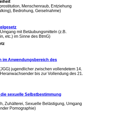
eiheit
rostitution, Menschenraub, Entziehung
talking), Bedrohung, Geiselnahme)
elgesetz
r Umgang mit Betäubungsmitteln (z.B.
n, etc.) im Sinne des BtmG)
etz
gen im Anwendungsbereich des
 (JGG) jugendlicher zwischen vollendetem 14.
 Heranwachsender bis zur Vollendung des 21.
n die sexuelle Selbstbestimmung
h, Zuhälterei, Sexuelle Belästigung, Umgang
dender Pornographie)